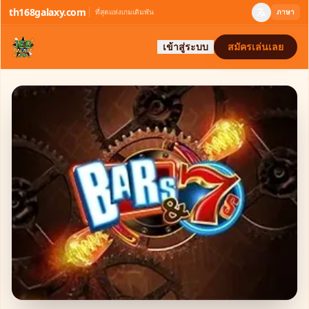
th168galaxy.com
ที่สุดแห่งเกมเดิมพัน
ภาษา
เข้าสู่ระบบ
สมัครเล่นเลย