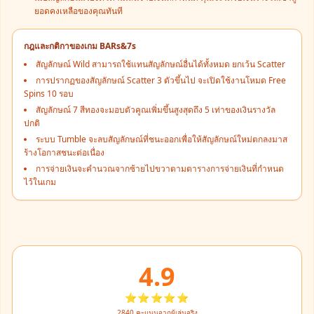
ยอดคงเหลือของคุณทันที
กฎและกติกาของเกม BARs&7s
สัญลักษณ์ Wild สามารถใช้แทนสัญลักษณ์อื่นได้ทั้งหมด ยกเว้น Scatter
การปรากฏของสัญลักษณ์ Scatter 3 ตัวขึ้นไป จะเปิดใช้งานโหมด Free
Spins 10 รอบ
สัญลักษณ์ 7 สีทองจะมอบตัวคูณเพิ่มขึ้นสูงสุดถึง 5 เท่าของเงินรางวัล
ปกติ
ระบบ Tumble จะลบสัญลักษณ์ที่ชนะออกเพื่อให้สัญลักษณ์ใหม่ตกลงมาส
ร้างโอกาสชนะต่อเนื่อง
การจ่ายเงินจะคำนวณจากซ้ายไปขวาตามตารางการจ่ายเงินที่กำหนด
ไว้ในเกม
4.9
BARs&7s สล็อตแตกง่าย ได้เงินจริงที่ t
⭐⭐⭐⭐⭐
2840 คะแนนจากผู้เล่นจริง