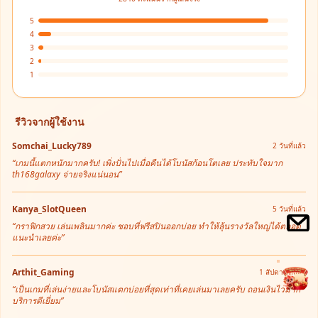
5
4
3
2
1
รีวิวจากผู้ใช้งาน
Somchai_Lucky789
2 วันที่แล้ว
“เกมนี้แตกหนักมากครับ! เพิ่งปั่นไปเมื่อคืนได้โบนัสก้อนโตเลย ประทับใจมาก
th168galaxy จ่ายจริงแน่นอน”
Kanya_SlotQueen
5 วันที่แล้ว
“กราฟิกสวย เล่นเพลินมากค่ะ ชอบที่ฟรีสปินออกบ่อย ทำให้ลุ้นรางวัลใหญ่ได้ตลอด
แนะนำเลยค่ะ”
Arthit_Gaming
1 สัปดาห์ที่แล้ว
“เป็นเกมที่เล่นง่ายและโบนัสแตกบ่อยที่สุดเท่าที่เคยเล่นมาเลยครับ ถอนเงินไวมาก
บริการดีเยี่ยม”