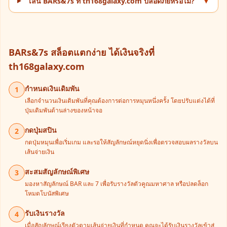
เล่น BARs&7s ที่ th168galaxy.com ปลอดภัยหรือไม่?
▼
BARs&7s สล็อตแตกง่าย ได้เงินจริงที่
th168galaxy.com
กำหนดเงินเดิมพัน
1
เลือกจำนวนเงินเดิมพันที่คุณต้องการต่อการหมุนหนึ่งครั้ง โดยปรับแต่งได้ที่
ปุ่มเดิมพันด้านล่างของหน้าจอ
กดปุ่มสปิน
2
กดปุ่มหมุนเพื่อเริ่มเกม และรอให้สัญลักษณ์หยุดนิ่งเพื่อตรวจสอบผลรางวัลบน
เส้นจ่ายเงิน
สะสมสัญลักษณ์พิเศษ
3
มองหาสัญลักษณ์ BAR และ 7 เพื่อรับรางวัลตัวคูณมหาศาล หรือปลดล็อก
โหมดโบนัสพิเศษ
รับเงินรางวัล
4
เมื่อสัญลักษณ์เรียงตัวตามเส้นจ่ายเงินที่กำหนด คุณจะได้รับเงินรางวัลเข้าสู่