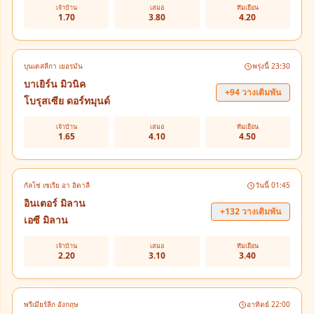
เจ้าบ้าน
เสมอ
ทีมเยือน
1.70
3.80
4.20
บุนเดสลีกา เยอรมัน
พรุ่งนี้ 23:30
บาเยิร์น มิวนิค
+94 วางเดิมพัน
โบรุสเซีย ดอร์ทมุนด์
เจ้าบ้าน
เสมอ
ทีมเยือน
1.65
4.10
4.50
กัลโช่ เซเรีย อา อิตาลี
วันนี้ 01:45
อินเตอร์ มิลาน
+132 วางเดิมพัน
เอซี มิลาน
เจ้าบ้าน
เสมอ
ทีมเยือน
2.20
3.10
3.40
พรีเมียร์ลีก อังกฤษ
อาทิตย์ 22:00